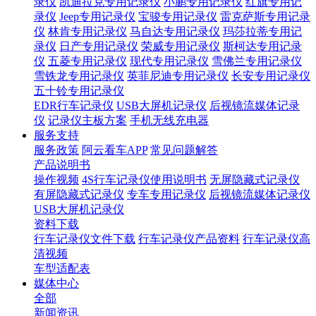
录仪
凯迪拉克专用记录仪
小鹏专用记录仪
红旗专用记
录仪
Jeep专用记录仪
宝骏专用记录仪
雷克萨斯专用记录
仪
林肯专用记录仪
马自达专用记录仪
玛莎拉蒂专用记
录仪
日产专用记录仪
荣威专用记录仪
斯柯达专用记录
仪
五菱专用记录仪
现代专用记录仪
雪佛兰专用记录仪
雪铁龙专用记录仪
英菲尼迪专用记录仪
长安专用记录仪
五十铃专用记录仪
EDR行车记录仪
USB大屏机记录仪
后视镜流媒体记录
仪
记录仪主板方案
手机无线充电器
服务支持
服务政策
阿云看车APP
常见问题解答
产品说明书
操作视频
4S行车记录仪使用说明书
无屏隐藏式记录仪
有屏隐藏式记录仪
专车专用记录仪
后视镜流媒体记录仪
USB大屏机记录仪
资料下载
行车记录仪文件下载
行车记录仪产品资料
行车记录仪高
清视频
车型适配表
媒体中心
全部
新闻资讯