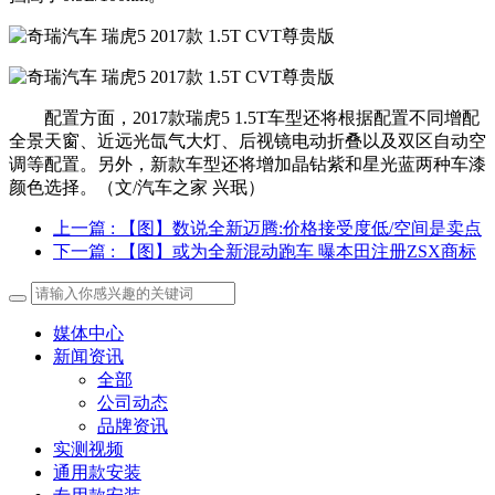
配置方面，2017款瑞虎5 1.5T车型还将根据配置不同增配
全景天窗、近远光氙气大灯、后视镜电动折叠以及双区自动空
调等配置。另外，新款车型还将增加晶钻紫和星光蓝两种车漆
颜色选择。（文/汽车之家 兴珉）
上一篇
: 【图】数说全新迈腾:价格接受度低/空间是卖点
下一篇
: 【图】或为全新混动跑车 曝本田注册ZSX商标
媒体中心
新闻资讯
全部
公司动态
品牌资讯
实测视频
通用款安装