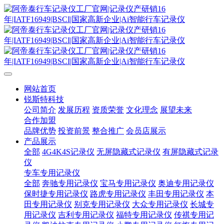
网站首页
锐斯特科技
公司简介
发展历程
资质荣誉
文化理念
展望未来
合作加盟
品牌优势
投资前景
整合推广
会员店展示
产品展示
全部
4G4K4S记录仪
无屏隐藏式记录仪
有屏隐藏式记录
仪
专车专用记录仪
全部
奔驰专用记录仪
宝马专用记录仪
奥迪专用记录仪
保时捷专用记录仪
路虎专用记录仪
丰田专用记录仪
本
田专用记录仪
别克专用记录仪
大众专用记录仪
长城专
用记录仪
吉利专用记录仪
福特专用记录仪
传祺专用记