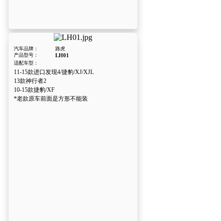
汽车品牌：
路虎
产品型号：
LH01
适配车型：
11-15款进口发现4/捷豹/XJ/XJL
13款神行者2
10-15款捷豹/XF
*老款原车前面是方形不能装