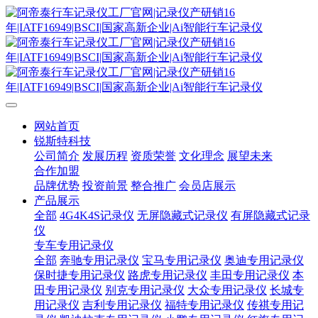
网站首页
锐斯特科技
公司简介
发展历程
资质荣誉
文化理念
展望未来
合作加盟
品牌优势
投资前景
整合推广
会员店展示
产品展示
全部
4G4K4S记录仪
无屏隐藏式记录仪
有屏隐藏式记录
仪
专车专用记录仪
全部
奔驰专用记录仪
宝马专用记录仪
奥迪专用记录仪
保时捷专用记录仪
路虎专用记录仪
丰田专用记录仪
本
田专用记录仪
别克专用记录仪
大众专用记录仪
长城专
用记录仪
吉利专用记录仪
福特专用记录仪
传祺专用记