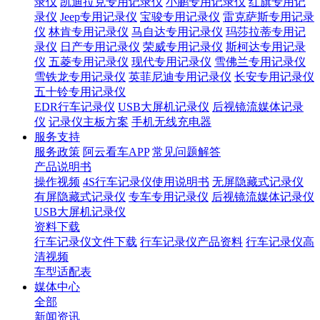
录仪
凯迪拉克专用记录仪
小鹏专用记录仪
红旗专用记
录仪
Jeep专用记录仪
宝骏专用记录仪
雷克萨斯专用记录
仪
林肯专用记录仪
马自达专用记录仪
玛莎拉蒂专用记
录仪
日产专用记录仪
荣威专用记录仪
斯柯达专用记录
仪
五菱专用记录仪
现代专用记录仪
雪佛兰专用记录仪
雪铁龙专用记录仪
英菲尼迪专用记录仪
长安专用记录仪
五十铃专用记录仪
EDR行车记录仪
USB大屏机记录仪
后视镜流媒体记录
仪
记录仪主板方案
手机无线充电器
服务支持
服务政策
阿云看车APP
常见问题解答
产品说明书
操作视频
4S行车记录仪使用说明书
无屏隐藏式记录仪
有屏隐藏式记录仪
专车专用记录仪
后视镜流媒体记录仪
USB大屏机记录仪
资料下载
行车记录仪文件下载
行车记录仪产品资料
行车记录仪高
清视频
车型适配表
媒体中心
全部
新闻资讯