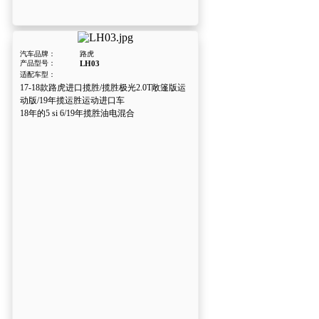
汽车品牌：
路虎
产品型号：
LH03
适配车型：
17-18款路虎进口揽胜/揽胜极光2.0T敞篷版运
动版/19年揽运胜运动进口车
18年的5 si 6/19年揽胜油电混合