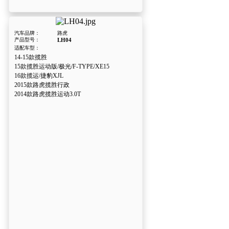
汽车品牌：
路虎
产品型号：
LH04
适配车型：
14-15款揽胜
15款揽胜运动版/极光/F-TYPE/XE15
16款揽运/捷豹XJL
2015款路虎揽胜行政
2014款路虎揽胜运动3.0T