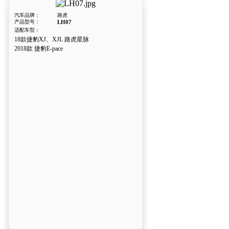
汽车品牌：
路虎
产品型号：
LH07
适配车型：
18款捷豹XJ、XJL 路虎星脉
2018款 捷豹E-pace