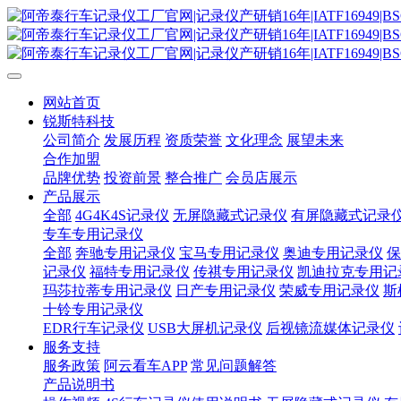
网站首页
锐斯特科技
公司简介
发展历程
资质荣誉
文化理念
展望未来
合作加盟
品牌优势
投资前景
整合推广
会员店展示
产品展示
全部
4G4K4S记录仪
无屏隐藏式记录仪
有屏隐藏式记录
专车专用记录仪
全部
奔驰专用记录仪
宝马专用记录仪
奥迪专用记录仪
保
记录仪
福特专用记录仪
传祺专用记录仪
凯迪拉克专用记
玛莎拉蒂专用记录仪
日产专用记录仪
荣威专用记录仪
斯
十铃专用记录仪
EDR行车记录仪
USB大屏机记录仪
后视镜流媒体记录仪
服务支持
服务政策
阿云看车APP
常见问题解答
产品说明书