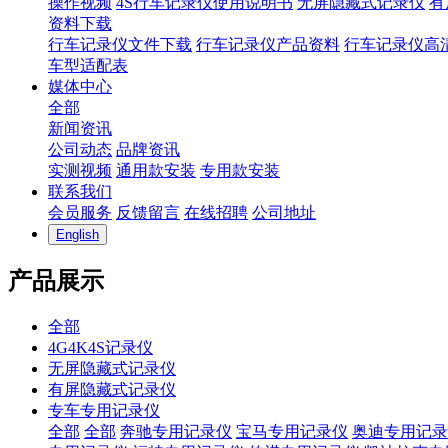
操作视频
4S行车记录仪使用说明书
无屏隐藏式记录仪
有
资料下载
行车记录仪文件下载
行车记录仪产品资料
行车记录仪高
车型适配表
媒体中心
全部
新闻资讯
公司动态
品牌资讯
实测视频
通用款安装
专用款安装
联系我们
会员服务
反馈留言
在线招聘
公司地址
English
产品展示
全部
4G4K4S记录仪
无屏隐藏式记录仪
有屏隐藏式记录仪
专车专用记录仪
全部
全部
奔驰专用记录仪
宝马专用记录仪
奥迪专用记录