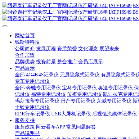
网站首页
锐斯特科技
公司简介
发展历程
资质荣誉
文化理念
展望未来
合作加盟
品牌优势
投资前景
整合推广
会员店展示
产品展示
全部
4G4K4S记录仪
无屏隐藏式记录仪
有屏隐藏式记录
专车专用记录仪
全部
奔驰专用记录仪
宝马专用记录仪
奥迪专用记录仪
保
记录仪
福特专用记录仪
传祺专用记录仪
凯迪拉克专用记
玛莎拉蒂专用记录仪
日产专用记录仪
荣威专用记录仪
斯
十铃专用记录仪
EDR行车记录仪
USB大屏机记录仪
后视镜流媒体记录仪
服务支持
服务政策
阿云看车APP
常见问题解答
产品说明书