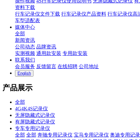
操作视频
4S行车记录仪使用说明书
无屏隐藏式记录仪
有
资料下载
行车记录仪文件下载
行车记录仪产品资料
行车记录仪高
车型适配表
媒体中心
全部
新闻资讯
公司动态
品牌资讯
实测视频
通用款安装
专用款安装
联系我们
会员服务
反馈留言
在线招聘
公司地址
English
产品展示
全部
4G4K4S记录仪
无屏隐藏式记录仪
有屏隐藏式记录仪
专车专用记录仪
全部
全部
奔驰专用记录仪
宝马专用记录仪
奥迪专用记录