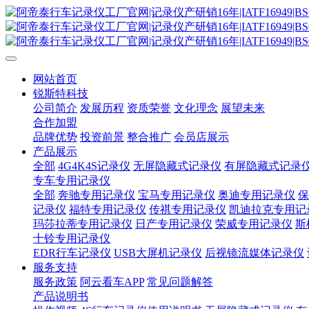
网站首页
锐斯特科技
公司简介
发展历程
资质荣誉
文化理念
展望未来
合作加盟
品牌优势
投资前景
整合推广
会员店展示
产品展示
全部
4G4K4S记录仪
无屏隐藏式记录仪
有屏隐藏式记录
专车专用记录仪
全部
奔驰专用记录仪
宝马专用记录仪
奥迪专用记录仪
保
记录仪
福特专用记录仪
传祺专用记录仪
凯迪拉克专用记
玛莎拉蒂专用记录仪
日产专用记录仪
荣威专用记录仪
斯
十铃专用记录仪
EDR行车记录仪
USB大屏机记录仪
后视镜流媒体记录仪
服务支持
服务政策
阿云看车APP
常见问题解答
产品说明书