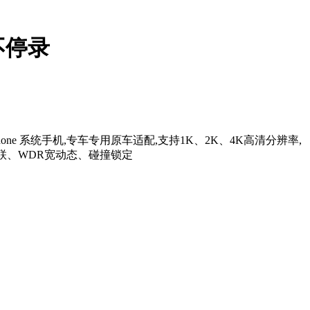
不停录
ne 系统手机,专车专用原车适配,支持1K、2K、4K高清分辨率,
i互联、WDR宽动态、碰撞锁定