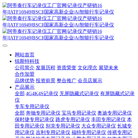
网站首页
锐斯特科技
公司简介
发展历程
资质荣誉
文化理念
展望未来
合作加盟
品牌优势
投资前景
整合推广
会员店展示
产品展示
全部
4G4K4S记录仪
无屏隐藏式记录仪
有屏隐藏式记录
仪
专车专用记录仪
全部
奔驰专用记录仪
宝马专用记录仪
奥迪专用记录仪
保时捷专用记录仪
路虎专用记录仪
丰田专用记录仪
本
田专用记录仪
别克专用记录仪
大众专用记录仪
长城专
用记录仪
吉利专用记录仪
福特专用记录仪
传祺专用记