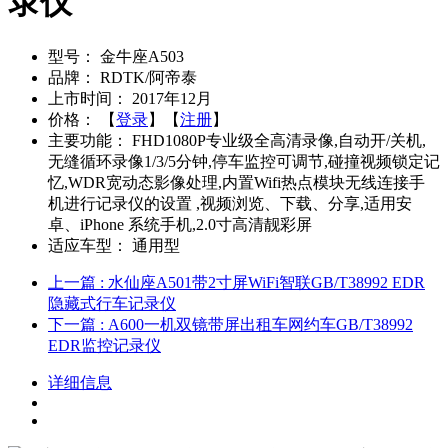
录仪
型号：
金牛座A503
品牌：
RDTK/阿帝泰
上市时间：
2017年12月
价格：
【
登录
】【
注册
】
主要功能：
FHD1080P专业级全高清录像,自动开/关机,
无缝循环录像1/3/5分钟,停车监控可调节,碰撞视频锁定记
忆,WDR宽动态影像处理,内置Wifi热点模块无线连接手
机进行记录仪的设置 ,视频浏览、下载、分享,适用安
卓、iPhone 系统手机,2.0寸高清靓彩屏
适应车型：
通用型
上一篇
: 水仙座A501带2寸屏WiFi智联GB/T38992 EDR
隐藏式行车记录仪
下一篇
: A600一机双镜带屏出租车网约车GB/T38992
EDR监控记录仪
详细信息