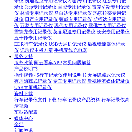
录仪
凯迪拉克专用记录仪
小鹏专用记录仪
红旗专用记
录仪
Jeep专用记录仪
宝骏专用记录仪
雷克萨斯专用记录
仪
林肯专用记录仪
马自达专用记录仪
玛莎拉蒂专用记
录仪
日产专用记录仪
荣威专用记录仪
斯柯达专用记录
仪
五菱专用记录仪
现代专用记录仪
雪佛兰专用记录仪
雪铁龙专用记录仪
英菲尼迪专用记录仪
长安专用记录仪
五十铃专用记录仪
EDR行车记录仪
USB大屏机记录仪
后视镜流媒体记录
仪
记录仪主板方案
手机无线充电器
服务支持
服务政策
阿云看车APP
常见问题解答
产品说明书
操作视频
4S行车记录仪使用说明书
无屏隐藏式记录仪
有屏隐藏式记录仪
专车专用记录仪
后视镜流媒体记录仪
USB大屏机记录仪
资料下载
行车记录仪文件下载
行车记录仪产品资料
行车记录仪高
清视频
车型适配表
媒体中心
全部
新闻资讯