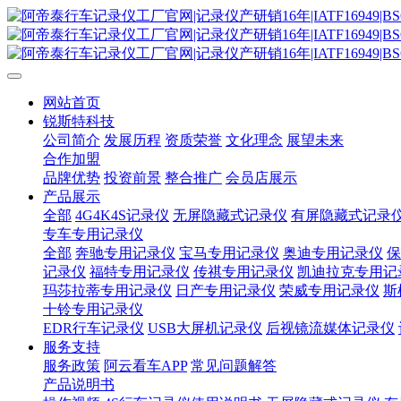
网站首页
锐斯特科技
公司简介
发展历程
资质荣誉
文化理念
展望未来
合作加盟
品牌优势
投资前景
整合推广
会员店展示
产品展示
全部
4G4K4S记录仪
无屏隐藏式记录仪
有屏隐藏式记录
专车专用记录仪
全部
奔驰专用记录仪
宝马专用记录仪
奥迪专用记录仪
保
记录仪
福特专用记录仪
传祺专用记录仪
凯迪拉克专用记
玛莎拉蒂专用记录仪
日产专用记录仪
荣威专用记录仪
斯
十铃专用记录仪
EDR行车记录仪
USB大屏机记录仪
后视镜流媒体记录仪
服务支持
服务政策
阿云看车APP
常见问题解答
产品说明书