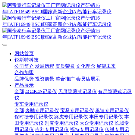
网站首页
锐斯特科技
公司简介
发展历程
资质荣誉
文化理念
展望未来
合作加盟
品牌优势
投资前景
整合推广
会员店展示
产品展示
全部
4G4K4S记录仪
无屏隐藏式记录仪
有屏隐藏式记录
仪
专车专用记录仪
全部
奔驰专用记录仪
宝马专用记录仪
奥迪专用记录仪
保时捷专用记录仪
路虎专用记录仪
丰田专用记录仪
本
田专用记录仪
别克专用记录仪
大众专用记录仪
长城专
用记录仪
吉利专用记录仪
福特专用记录仪
传祺专用记