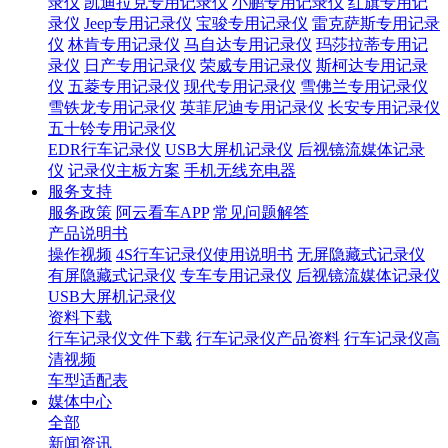
录仪
凯迪拉克专用记录仪
小鹏专用记录仪
红旗专用记
录仪
Jeep专用记录仪
宝骏专用记录仪
雷克萨斯专用记录
仪
林肯专用记录仪
马自达专用记录仪
玛莎拉蒂专用记
录仪
日产专用记录仪
荣威专用记录仪
斯柯达专用记录
仪
五菱专用记录仪
现代专用记录仪
雪佛兰专用记录仪
雪铁龙专用记录仪
英菲尼迪专用记录仪
长安专用记录仪
五十铃专用记录仪
EDR行车记录仪
USB大屏机记录仪
后视镜流媒体记录
仪
记录仪主板方案
手机无线充电器
服务支持
服务政策
阿云看车APP
常见问题解答
产品说明书
操作视频
4S行车记录仪使用说明书
无屏隐藏式记录仪
有屏隐藏式记录仪
专车专用记录仪
后视镜流媒体记录仪
USB大屏机记录仪
资料下载
行车记录仪文件下载
行车记录仪产品资料
行车记录仪高
清视频
车型适配表
媒体中心
全部
新闻资讯