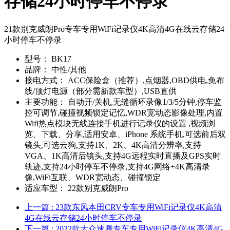
存储24小时停车不停录
21款别克威朗Pro专车专用WiFi记录仪4K高清4G在线云存储24
小时停车不停录
型号：
BK17
品牌：
中性/其他
接电方式：
ACC保险盒（推荐）,点烟器,OBD供电,免布
线/顶灯电源（部分需新款车型）,USB直供
主要功能：
自动开/关机,无缝循环录像1/3/5分钟,停车监
控可调节,碰撞视频锁定记忆,WDR宽动态影像处理,内置
Wifi热点模块无线连接手机进行记录仪的设置 ,视频浏
览、下载、分享,适用安卓、iPhone 系统手机,可选前后双
镜头,可选云狗,支持1K、2K、4K高清分辨率,支持
VGA、1K高清后镜头,支持4G远程实时直播及GPS实时
轨迹,支持24小时停车不停录,支持4G网络+4K高清录
像,WiFi互联、WDR宽动态、碰撞锁定
适应车型：
22款别克威朗Pro
上一篇
: 23款东风本田CRV专车专用WiFi记录仪4K高清
4G在线云存储24小时停车不停录
下一篇
: 2022款大众速腾专车专用WiFi记录仪4K高清4G