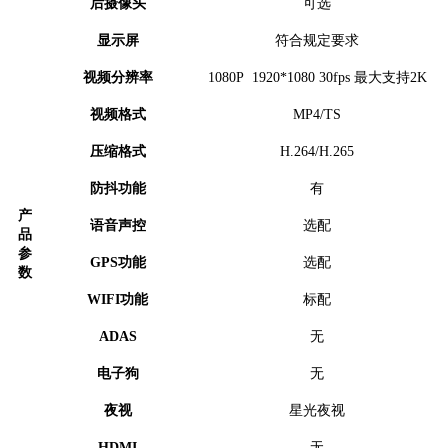
后摄像头
可选
显示屏
符合规定要求
视频分辨率
1080P 1920*1080 30fps 最大支持2K
视频格式
MP4/TS
压缩格式
H.264/H.265
防抖功能
有
产
语音声控
选配
品
参
GPS功能
选配
数
WIFI功能
标配
ADAS
无
电子狗
无
夜视
星光夜视
HDMI
无