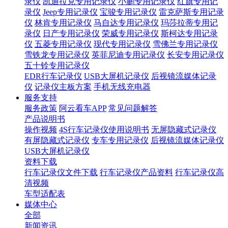
录仪
凯迪拉克专用记录仪
小鹏专用记录仪
红旗专用记
录仪
Jeep专用记录仪
宝骏专用记录仪
雷克萨斯专用记录
仪
林肯专用记录仪
马自达专用记录仪
玛莎拉蒂专用记
录仪
日产专用记录仪
荣威专用记录仪
斯柯达专用记录
仪
五菱专用记录仪
现代专用记录仪
雪佛兰专用记录仪
雪铁龙专用记录仪
英菲尼迪专用记录仪
长安专用记录仪
五十铃专用记录仪
EDR行车记录仪
USB大屏机记录仪
后视镜流媒体记录
仪
记录仪主板方案
手机无线充电器
服务支持
服务政策
阿云看车APP
常见问题解答
产品说明书
操作视频
4S行车记录仪使用说明书
无屏隐藏式记录仪
有屏隐藏式记录仪
专车专用记录仪
后视镜流媒体记录仪
USB大屏机记录仪
资料下载
行车记录仪文件下载
行车记录仪产品资料
行车记录仪高
清视频
车型适配表
媒体中心
全部
新闻资讯