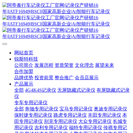
网站首页
锐斯特科技
公司简介
发展历程
资质荣誉
文化理念
展望未来
合作加盟
品牌优势
投资前景
整合推广
会员店展示
产品展示
全部
4G4K4S记录仪
无屏隐藏式记录仪
有屏隐藏式记录
仪
专车专用记录仪
全部
奔驰专用记录仪
宝马专用记录仪
奥迪专用记录仪
保时捷专用记录仪
路虎专用记录仪
丰田专用记录仪
本
田专用记录仪
别克专用记录仪
大众专用记录仪
长城专
用记录仪
吉利专用记录仪
福特专用记录仪
传祺专用记