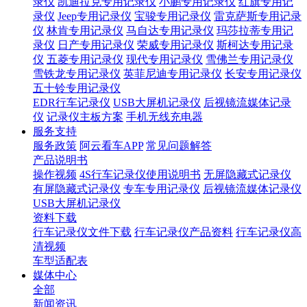
录仪
凯迪拉克专用记录仪
小鹏专用记录仪
红旗专用记
录仪
Jeep专用记录仪
宝骏专用记录仪
雷克萨斯专用记录
仪
林肯专用记录仪
马自达专用记录仪
玛莎拉蒂专用记
录仪
日产专用记录仪
荣威专用记录仪
斯柯达专用记录
仪
五菱专用记录仪
现代专用记录仪
雪佛兰专用记录仪
雪铁龙专用记录仪
英菲尼迪专用记录仪
长安专用记录仪
五十铃专用记录仪
EDR行车记录仪
USB大屏机记录仪
后视镜流媒体记录
仪
记录仪主板方案
手机无线充电器
服务支持
服务政策
阿云看车APP
常见问题解答
产品说明书
操作视频
4S行车记录仪使用说明书
无屏隐藏式记录仪
有屏隐藏式记录仪
专车专用记录仪
后视镜流媒体记录仪
USB大屏机记录仪
资料下载
行车记录仪文件下载
行车记录仪产品资料
行车记录仪高
清视频
车型适配表
媒体中心
全部
新闻资讯