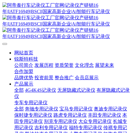
网站首页
锐斯特科技
公司简介
发展历程
资质荣誉
文化理念
展望未来
合作加盟
品牌优势
投资前景
整合推广
会员店展示
产品展示
全部
4G4K4S记录仪
无屏隐藏式记录仪
有屏隐藏式记录
仪
专车专用记录仪
全部
奔驰专用记录仪
宝马专用记录仪
奥迪专用记录仪
保时捷专用记录仪
路虎专用记录仪
丰田专用记录仪
本
田专用记录仪
别克专用记录仪
大众专用记录仪
长城专
用记录仪
吉利专用记录仪
福特专用记录仪
传祺专用记