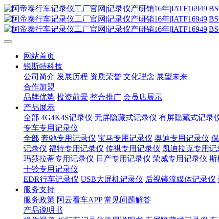
网站首页
锐斯特科技
公司简介
发展历程
资质荣誉
文化理念
展望未来
合作加盟
品牌优势
投资前景
整合推广
会员店展示
产品展示
全部
4G4K4S记录仪
无屏隐藏式记录仪
有屏隐藏式记录
专车专用记录仪
全部
奔驰专用记录仪
宝马专用记录仪
奥迪专用记录仪
保
记录仪
福特专用记录仪
传祺专用记录仪
凯迪拉克专用记
玛莎拉蒂专用记录仪
日产专用记录仪
荣威专用记录仪
斯
十铃专用记录仪
EDR行车记录仪
USB大屏机记录仪
后视镜流媒体记录仪
服务支持
服务政策
阿云看车APP
常见问题解答
产品说明书