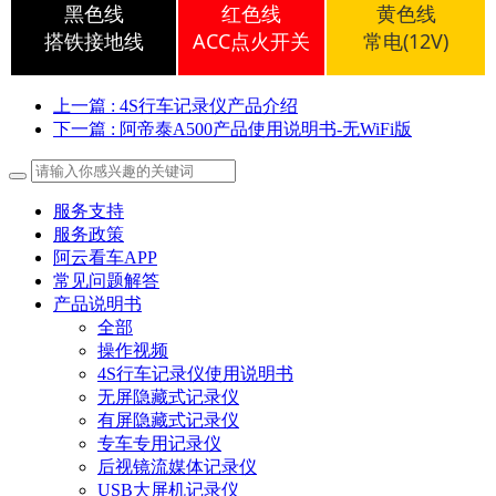
黑色线
红色线
黄色线
搭铁接地线
ACC点火开关
常电(12V)
上一篇
: 4S行车记录仪产品介绍
下一篇
: 阿帝泰A500产品使用说明书-无WiFi版
服务支持
服务政策
阿云看车APP
常见问题解答
产品说明书
全部
操作视频
4S行车记录仪使用说明书
无屏隐藏式记录仪
有屏隐藏式记录仪
专车专用记录仪
后视镜流媒体记录仪
USB大屏机记录仪