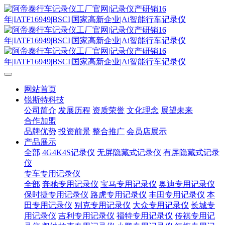
网站首页
锐斯特科技
公司简介
发展历程
资质荣誉
文化理念
展望未来
合作加盟
品牌优势
投资前景
整合推广
会员店展示
产品展示
全部
4G4K4S记录仪
无屏隐藏式记录仪
有屏隐藏式记录
仪
专车专用记录仪
全部
奔驰专用记录仪
宝马专用记录仪
奥迪专用记录仪
保时捷专用记录仪
路虎专用记录仪
丰田专用记录仪
本
田专用记录仪
别克专用记录仪
大众专用记录仪
长城专
用记录仪
吉利专用记录仪
福特专用记录仪
传祺专用记