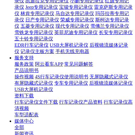
录仪
凯迪拉克专用记录仪
小鹏专用记录仪
红旗专用记
录仪
Jeep专用记录仪
宝骏专用记录仪
雷克萨斯专用记录
仪
林肯专用记录仪
马自达专用记录仪
玛莎拉蒂专用记
录仪
日产专用记录仪
荣威专用记录仪
斯柯达专用记录
仪
五菱专用记录仪
现代专用记录仪
雪佛兰专用记录仪
雪铁龙专用记录仪
英菲尼迪专用记录仪
长安专用记录仪
五十铃专用记录仪
EDR行车记录仪
USB大屏机记录仪
后视镜流媒体记录
仪
记录仪主板方案
手机无线充电器
服务支持
服务政策
阿云看车APP
常见问题解答
产品说明书
操作视频
4S行车记录仪使用说明书
无屏隐藏式记录仪
有屏隐藏式记录仪
专车专用记录仪
后视镜流媒体记录仪
USB大屏机记录仪
资料下载
行车记录仪文件下载
行车记录仪产品资料
行车记录仪高
清视频
车型适配表
媒体中心
全部
新闻资讯