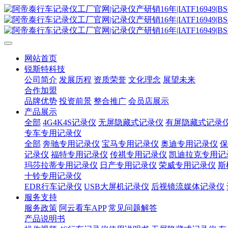
网站首页
锐斯特科技
公司简介
发展历程
资质荣誉
文化理念
展望未来
合作加盟
品牌优势
投资前景
整合推广
会员店展示
产品展示
全部
4G4K4S记录仪
无屏隐藏式记录仪
有屏隐藏式记录
专车专用记录仪
全部
奔驰专用记录仪
宝马专用记录仪
奥迪专用记录仪
保
记录仪
福特专用记录仪
传祺专用记录仪
凯迪拉克专用记
玛莎拉蒂专用记录仪
日产专用记录仪
荣威专用记录仪
斯
十铃专用记录仪
EDR行车记录仪
USB大屏机记录仪
后视镜流媒体记录仪
服务支持
服务政策
阿云看车APP
常见问题解答
产品说明书