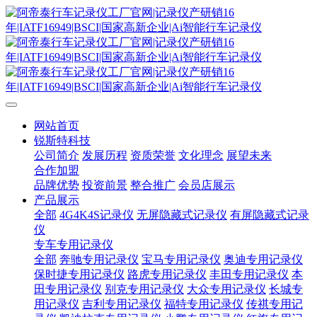
网站首页
锐斯特科技
公司简介
发展历程
资质荣誉
文化理念
展望未来
合作加盟
品牌优势
投资前景
整合推广
会员店展示
产品展示
全部
4G4K4S记录仪
无屏隐藏式记录仪
有屏隐藏式记录
仪
专车专用记录仪
全部
奔驰专用记录仪
宝马专用记录仪
奥迪专用记录仪
保时捷专用记录仪
路虎专用记录仪
丰田专用记录仪
本
田专用记录仪
别克专用记录仪
大众专用记录仪
长城专
用记录仪
吉利专用记录仪
福特专用记录仪
传祺专用记