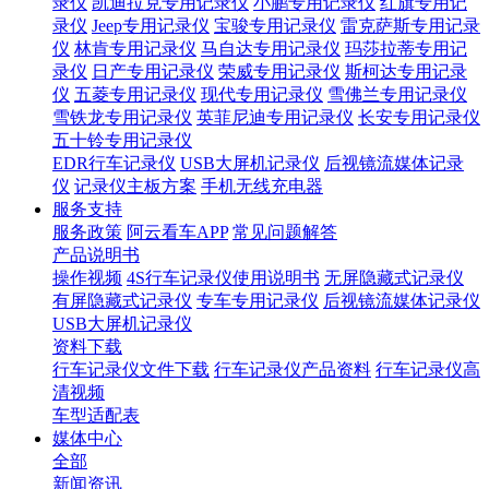
录仪
凯迪拉克专用记录仪
小鹏专用记录仪
红旗专用记
录仪
Jeep专用记录仪
宝骏专用记录仪
雷克萨斯专用记录
仪
林肯专用记录仪
马自达专用记录仪
玛莎拉蒂专用记
录仪
日产专用记录仪
荣威专用记录仪
斯柯达专用记录
仪
五菱专用记录仪
现代专用记录仪
雪佛兰专用记录仪
雪铁龙专用记录仪
英菲尼迪专用记录仪
长安专用记录仪
五十铃专用记录仪
EDR行车记录仪
USB大屏机记录仪
后视镜流媒体记录
仪
记录仪主板方案
手机无线充电器
服务支持
服务政策
阿云看车APP
常见问题解答
产品说明书
操作视频
4S行车记录仪使用说明书
无屏隐藏式记录仪
有屏隐藏式记录仪
专车专用记录仪
后视镜流媒体记录仪
USB大屏机记录仪
资料下载
行车记录仪文件下载
行车记录仪产品资料
行车记录仪高
清视频
车型适配表
媒体中心
全部
新闻资讯